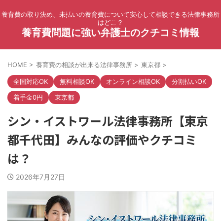
養育費の取り決め、未払いの養育費について安心して相談できる法律事務所
はどこ？
養育費問題に強い弁護士のクチコミ情報
HOME
>
養育費の相談が出来る法律事務所
>
東京都
>
全国対応OK
無料相談OK
オンライン相談OK
分割払いOK
着手金0円
東京都
シン・イストワール法律事務所【東京
都千代田】みんなの評価やクチコミ
は？
2026年7月27日