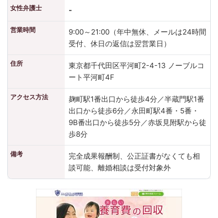
女性弁護士
-
営業時間
9:00～21:00（年中無休、メールは24時間
受付、休日の返信は翌営業日）
住所
東京都千代田区平河町2-4-13 ノーブルコ
ート平河町4F
アクセス方法
麹町駅1番出口から徒歩4分／半蔵門駅1番
出口から徒歩6分／永田町駅4番・5番・
9B番出口から徒歩5分／赤坂見附駅から徒
歩8分
備考
完全成果報酬制、公正証書がなくても相
談可能、離婚相談は受付対象外